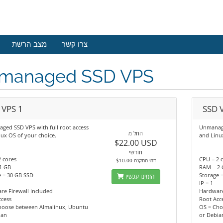
צרו קשר
מצב הרשת
managed SSD VPS
 VPS 1
SSD 
ged SSD VPS with full root access
Unmanage
החל מ
ux OS of your choice.
and Linu
$22.00 USD
חודשי
 cores
CPU = 2 
$10.00 דמי התקנה
1 GB
RAM = 2
e = 30 GB SSD
Storage 
הזמינו עכשיו
IP = 1
re Firewall Included
Hardware
ccess
Root Acc
hoose between Almalinux, Ubuntu
OS = Cho
ian
or Debia