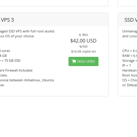
 VPS 3
SSD 
ged SSD VPS with full root access
Unmanage
החל מ
ux OS of your choice.
and Linu
$42.00 USD
חודשי
 cores
CPU = 4 
$10.00 דמי התקנה
4 GB
RAM = 6
e = 75 GB SSD
Storage 
הזמינו עכשיו
IP = 1
re Firewall Included
Hardware
ccess
Root Acc
hoose between Almalinux, Ubuntu
OS = Cho
ian
or Debia