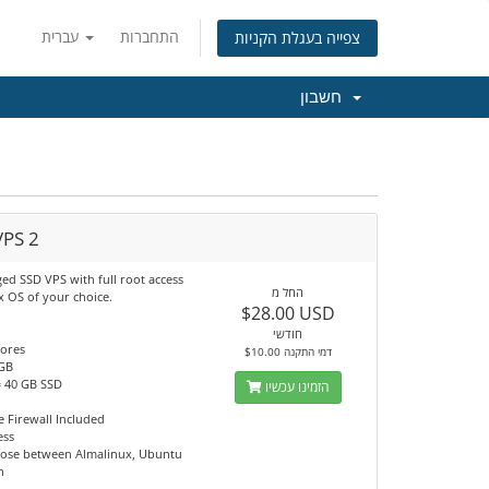
התחברות
עברית
צפייה בעגלת הקניות
חשבון
VPS 2
d SSD VPS with full root access
החל מ
x OS of your choice.
$28.00 USD
חודשי
cores
$10.00 דמי התקנה
 GB
= 40 GB SSD
הזמינו עכשיו
 Firewall Included
ess
ose between Almalinux, Ubuntu
n