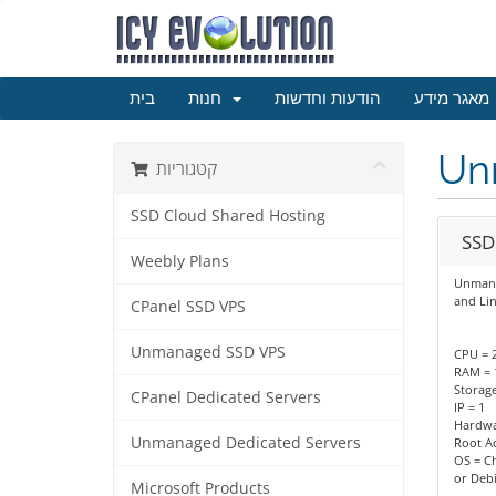
מאגר מידע
הודעות וחדשות
חנות
בית
Un
קטגוריות
SSD Cloud Shared Hosting
SSD
Weebly Plans
Unmana
and Lin
CPanel SSD VPS
Unmanaged SSD VPS
CPU = 2
RAM = 
Storag
CPanel Dedicated Servers
IP = 1
Hardwa
Unmanaged Dedicated Servers
Root A
OS = C
or Deb
Microsoft Products