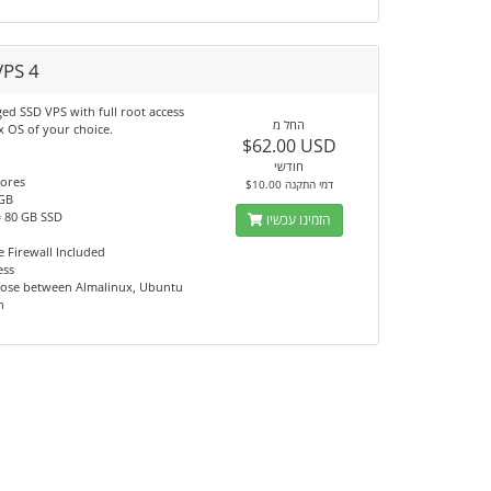
VPS 4
d SSD VPS with full root access
החל מ
x OS of your choice.
$62.00 USD
חודשי
cores
$10.00 דמי התקנה
 GB
= 80 GB SSD
הזמינו עכשיו
 Firewall Included
ess
ose between Almalinux, Ubuntu
n