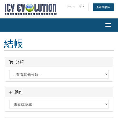
中文
登入
查看購物車
切
換
導
結帳
覽
分類
動作